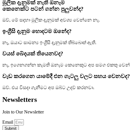
මුලික දැනුමක් නැති ඔනෑම
කෙනෙක්ට පටන් ගන්න පුලුවන්ද?
ඔව්, මේ සදහා මුලික දැනුමක් අවශ්‍ය වෙන්නෙ නෑ.
ඉංග්‍රීසි දැනුම හොදටම ඔනේද?
නෑ, ඔයාට සාමන්‍ය ඉංග්‍රීසි දැනුමක් තිබ්බොත් ඇති.
වයස් බේදයක් තියෙනවද?
නෑ, ඉගෙනගන්න කැමති ඔනෑම කෙනෙකුට අප සමග එකතු වෙන්න
වැඩ කරගෙන යාමේදී එන ගැටලු වලට සහය වෙනවද?
ඔව්. එය විසදා ගැනීමට අප ඔබ්ට උදව් කරනවා.
Newsletters
Join to Our Newsletter
Email
Submit