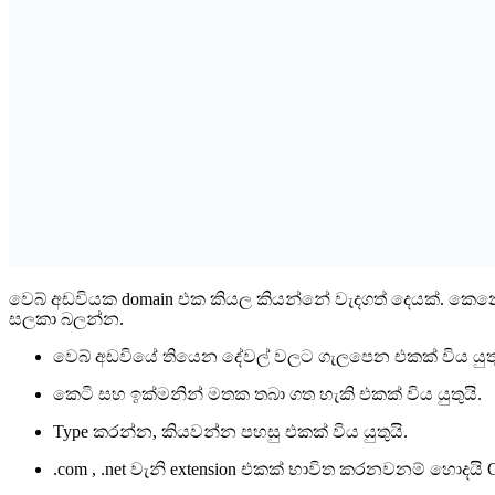
වෙබ් අඩවියක domain එක කියල කියන්නේ වැදගත් දෙයක්. ක
සලකා බලන්න.
වෙබ් අඩවියේ තියෙන දේවල් වලට ගැලපෙන එකක් විය යුතු
කෙටි සහ ඉක්මනින් මතක තබා ගත හැකි එකක් විය යුතුයි.
Type කරන්න, කියවන්න පහසු එකක් විය යුතුයි.
.com , .net වැනි extension එකක් භාවිත කරනවනම් හොදය