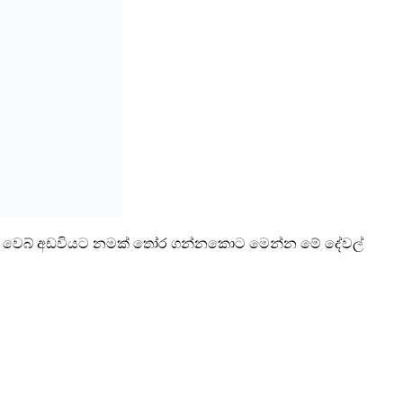
ගේ වෙබ් අඩවියට නමක් තෝර ගන්නකොට මෙන්න මේ දේවල්