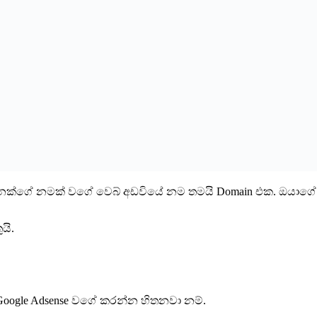
ෙනෙක්ගේ නමක් වගේ වෙබ් අඩවියේ නම තමයි Domain එක. ඔයා
යි.
ි Google Adsense වගේ කරන්න හිතනවා නම්.